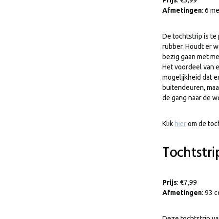
Prijs
: €3,99
Afmetingen
: 6 me
De tochtstrip is te
rubber. Houdt er we
bezig gaan met mee
Het voordeel van e
mogelijkheid dat er
buitendeuren, maa
de gang naar de w
Klik
hier
om de toch
Tochtstr
Prijs
: €7,99
Afmetingen
: 93 
Deze tochtstrip va