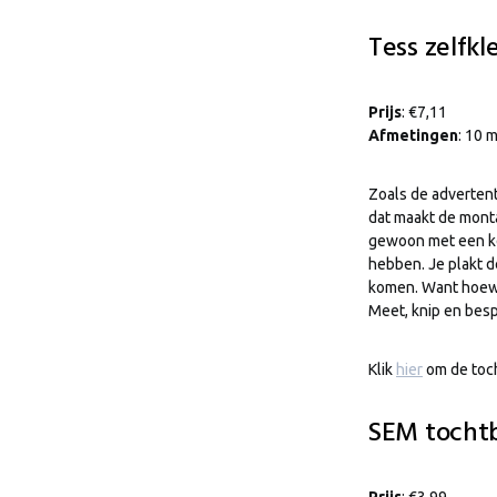
Tess zelfkl
Prijs
: €7,11
Afmetingen
: 10 
Zoals de advertenti
dat maakt de mont
gewoon met een keu
hebben. Je plakt d
komen. Want hoewel
Meet, knip en besp
Klik
hier
om de toch
SEM tochtb