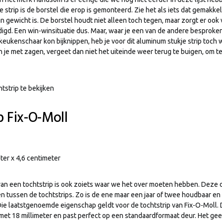
strip is de borstel die erop is gemonteerd. Zie het als iets dat gemakkel
 in gewicht is. De borstel houdt niet alleen toch tegen, maar zorgt er ook 
igd. Een win-winsituatie dus. Maar, waar je een van de andere besproken
eukenschaar kon bijknippen, heb je voor dit aluminum stukje strip toch 
n je met zagen, vergeet dan niet het uiteinde weer terug te buigen, om 
tstrip te bekijken
p Fix-O-Moll
eter x 4,6 centimeter
an een tochtstrip is ook zoiets waar we het over moeten hebben. Deze
n tussen de tochtstrips. Zo is de ene maar een jaar of twee houdbaar en 
 Die laatstgenoemde eigenschap geldt voor de tochtstrip van Fix-O-Moll. D
 met 18 millimeter en past perfect op een standaardformaat deur. Het ge