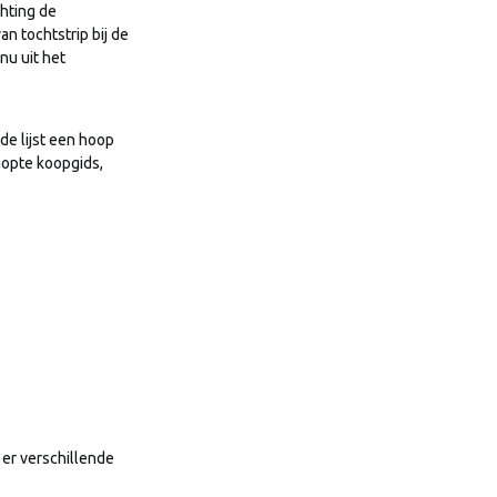
chting de
n tochtstrip bij de
nu uit het
de lijst een hoop
knopte koopgids,
 er verschillende