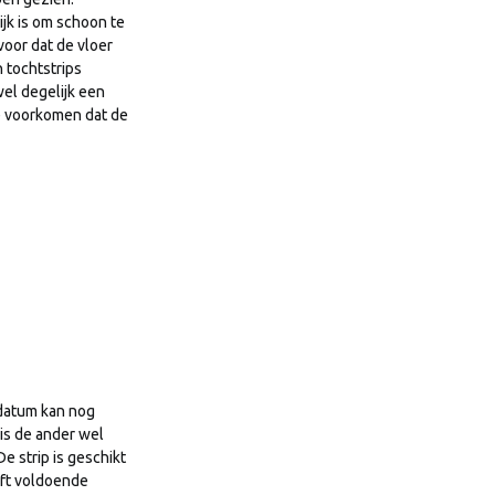
ijk is om schoon te
voor dat de vloer
 tochtstrips
wel degelijk een
te voorkomen dat de
 datum kan nog
is de ander wel
e strip is geschikt
eft voldoende