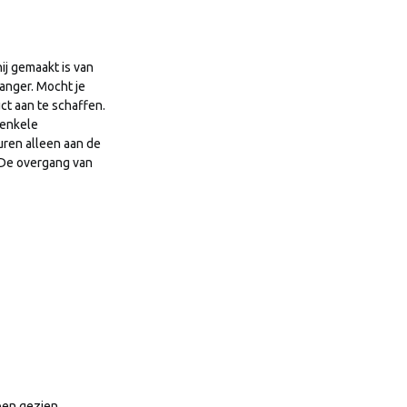
hij gemaakt is van
langer. Mocht je
ct aan te schaffen.
 enkele
euren alleen aan de
 De overgang van
ben gezien.