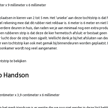
ter x 9 millimeter x 6 millimeter
 plaatsen in kieren van 2 tot 5 mm. Het ‘unieke’ aan deze tochtstrip is dat 
l rekening mee dat dit rubber niet rekbaar is. 6 meter is 6 meter en niet 
rdere deuren in huis, dan raden we je aan minimaal nog een extra produ
en rubberen strip is dat deze de kier hermetisch afsluit: er bestaat geen
 lucht door de strip heen sijpelt. Wellicht denk je bij het afsluiten van d
r een tochtstrip kan ook met gemak bij binnendeuren worden geplaatst.
oonkamer wordt nog veel aangenamer.
tstrip te bekijken
ip Handson
centimeter x 3,9 centimeter x 6 millimeter
n het merk Handsom is er eentje die we nog niet eerder in deze lijst heb