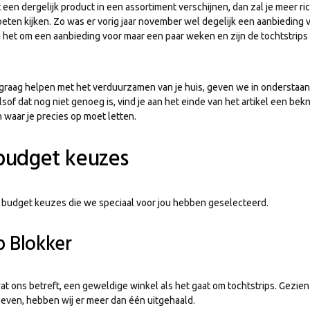
 een dergelijk product in een assortiment verschijnen, dan zal je meer ri
en kijken. Zo was er vorig jaar november wel degelijk een aanbieding va
g het om een aanbieding voor maar een paar weken en zijn de tochtstrips 
graag helpen met het verduurzamen van je huis, geven we in onderstaan
lsof dat nog niet genoeg is, vind je aan het einde van het artikel een be
n waar je precies op moet letten.
budget keuzes
e budget keuzes die we speciaal voor jou hebben geselecteerd.
p Blokker
at ons betreft, een geweldige winkel als het gaat om tochtstrips. Gezien
even, hebben wij er meer dan één uitgehaald.