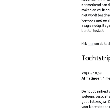
Kenmerkend aan de 
maken en vrij licht
niet wordt beschad
‘gewoon’ met een k
zaagje nodig. Begi
borstel loslaat.
Klik
hier
om de toch
Tochtstri
Prijs
: € 10,69
Afmetingen
: 1 m
De houdbaarheid v
weleens verschille
goed tot zes jaar.
voor kieren tot en