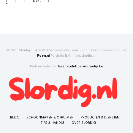
Berichten paginering
1
2
3
Next
© 2025. Slordig.nl. Alle Rechten voorbehouden. Slordig.nl is onderdeel van het
Poen.nl
Portfolio B.V. info@slordig.nl.
Partner websites:
levensgeluk.be
vrouwelijk.be
BLOG
SCHOONMAKEN & OPRUIMEN
PRODUCTEN & DIENSTEN
TIPS & HANDIG
OVER SLORDIG