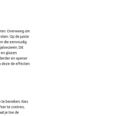
eteren. Overweeg om
roten. Op de juiste
nen die eenvoudig
jaloezieën. Dit
s en glazen
lderder en opener
en deze de effecten
 te bereiken. Kies
eer te creëren,
at je toe de