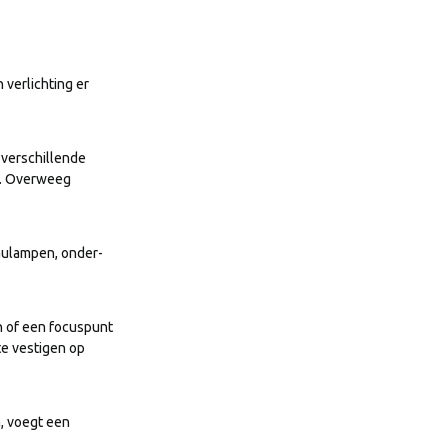
 verlichting er
 verschillende
n. Overweeg
eaulampen, onder-
 of een focuspunt
e vestigen op
, voegt een