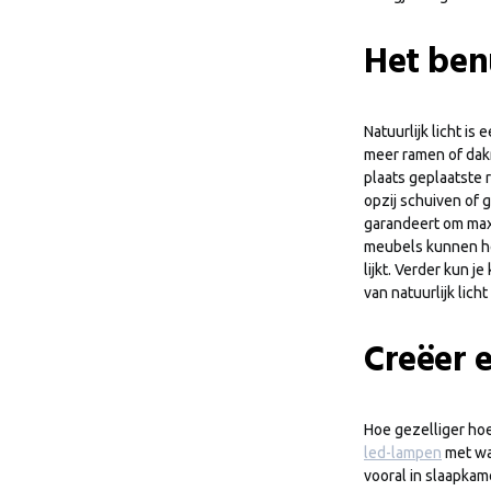
Het benu
Natuurlijk licht i
meer ramen of dakr
plaats geplaatste 
opzij schuiven of 
garandeert om maxi
meubels kunnen he
lijkt. Verder kun 
van natuurlijk lich
Creëer e
Hoe gezelliger hoe 
led-lampen
met wa
vooral in slaapkam