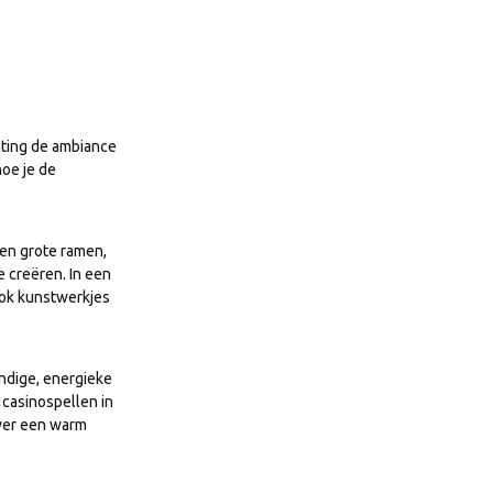
hting de ambiance
oe je de
 en grote ramen,
 creëren. In een
 ook kunstwerkjes
ndige, energieke
 casinospellen in
over een warm